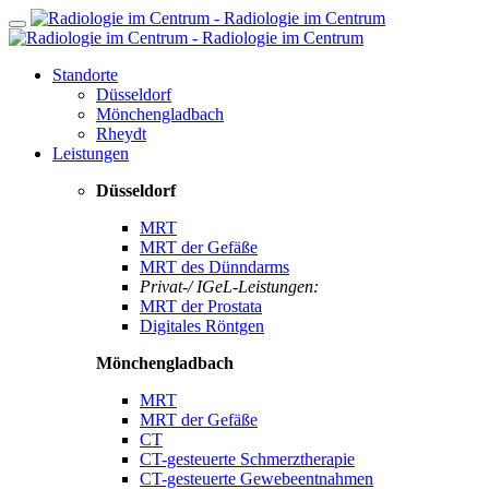
Standorte
Düsseldorf
Mönchengladbach
Rheydt
Leistungen
Düsseldorf
MRT
MRT der Gefäße
MRT des Dünndarms
Privat-/ IGeL-Leistungen:
MRT der Prostata
Digitales Röntgen
Mönchengladbach
MRT
MRT der Gefäße
CT
CT-gesteuerte Schmerztherapie
CT-gesteuerte Gewebeentnahmen