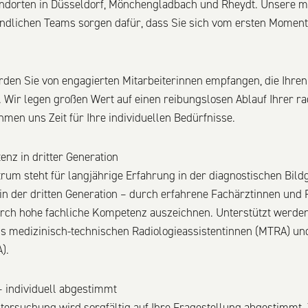
andorten in Düsseldorf, Mönchengladbach und Rheydt. Unsere m
ndlichen Teams sorgen dafür, dass Sie sich vom ersten Moment
rden Sie von engagierten Mitarbeiterinnen empfangen, die Ihr
. Wir legen großen Wert auf einen reibungslosen Ablauf Ihrer r
en uns Zeit für Ihre individuellen Bedürfnisse.
nz in dritter Generation
trum steht für langjährige Erfahrung in der diagnostischen Bil
 in der dritten Generation – durch erfahrene Fachärztinnen und 
durch hohe fachliche Kompetenz auszeichnen. Unterstützt werde
us medizinisch-technischen Radiologieassistentinnen (MTRA) un
).
 individuell abgestimmt
ntersuchung wird sorgfältig auf Ihre Fragestellung abgestimm