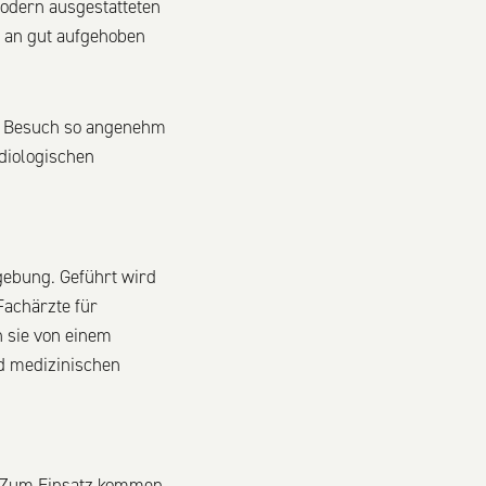
odern ausgestatteten
 an gut aufgehoben
en Besuch so angenehm
adiologischen
dgebung. Geführt wird
Fachärzte für
n sie von einem
d medizinischen
t. Zum Einsatz kommen